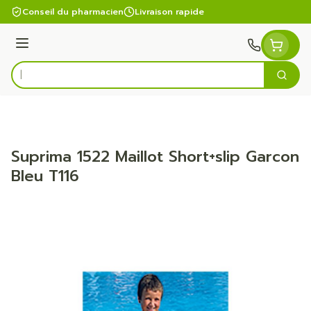
Aller au contenu
Conseil du pharmacien
Livraison rapide
Menu
Cherc
Rechercher
Suprima 1522 Maillot Short+slip Garcon
Bleu T116