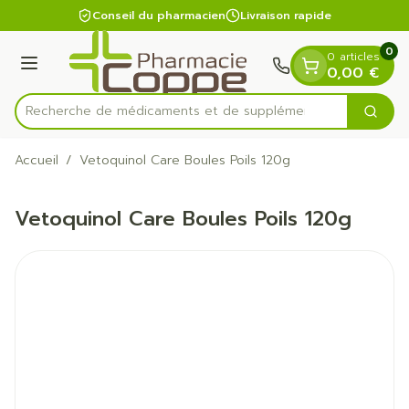
Diapositive 1 de 1
Aller au contenu
Conseil du pharmacien
Livraison rapide
0
0 articles
Menu
0,00 €
Recherche de médicaments et de suppléme
Cherc
Rechercher
Accueil
/
Vetoquinol Care Boules Poils 120g
Vetoquinol Care Boules Poils 120g