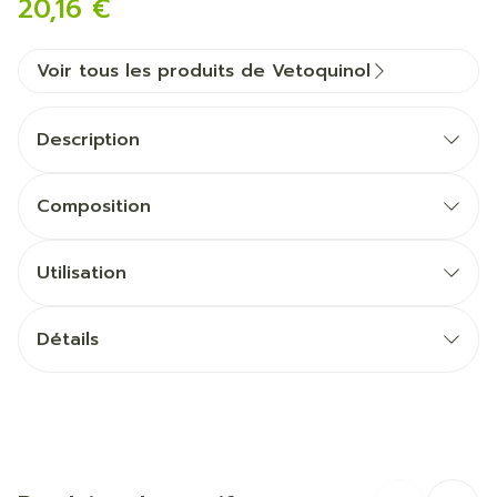
20,16 €
Voir tous les produits de Vetoquinol
Description
Composition
Utilisation
Boules de poils existantes :
Détails
Entretien des boules de poils :
CNK
3204526
Fabricants
Vetoquinol