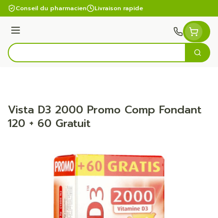
Aller au contenu
Conseil du pharmacien
Livraison rapide
Menu
Cherc
Rechercher
Vista D3 2000 Promo Comp Fondant
120 + 60 Gratuit