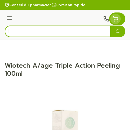
Aller au contenu
Conseil du pharmacien
Livraison rapide
Menu
Cherc
Rechercher
Wiotech A/age Triple Action Peeling
100ml