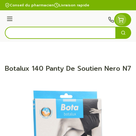
Aller au contenu
Conseil du pharmacien
Livraison rapide
Menu
Cherc
Rechercher
Botalux 140 Panty De Soutien Nero N7