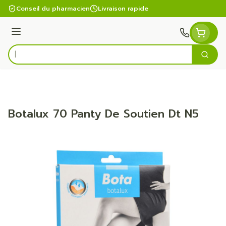
Aller au contenu
Conseil du pharmacien
Livraison rapide
Menu
Cherc
Rechercher
Botalux 70 Panty De Soutien Dt N5