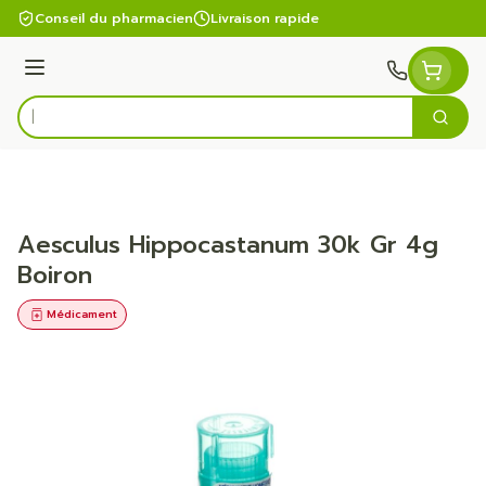
Aller au contenu
Conseil du pharmacien
Livraison rapide
Menu
Cherc
Rechercher
Aesculus Hippocastanum 30k Gr 4g
Boiron
Médicament