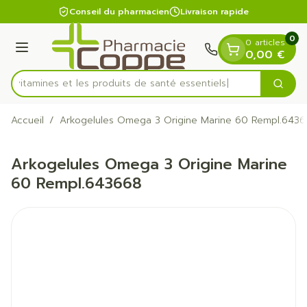
Diapositive 1 de 1
Aller au contenu
Conseil du pharmacien
Livraison rapide
0
0 articles
Menu
0,00 €
es vitamines et les produits de santé essentiels
Cherc
Rechercher
Accueil
/
Arkogelules Omega 3 Origine Marine 60 Rempl.643
Arkogelules Omega 3 Origine Marine
60 Rempl.643668