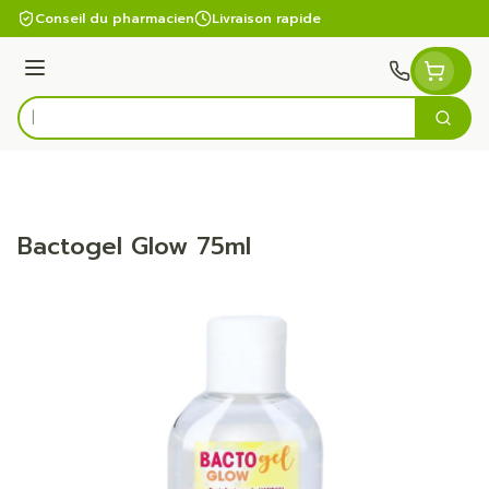
Aller au contenu
Conseil du pharmacien
Livraison rapide
Menu
Cherc
Rechercher
Bactogel Glow 75ml