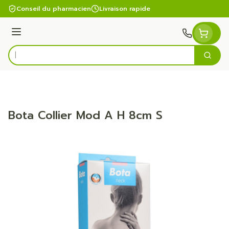
Aller au contenu
Conseil du pharmacien
Livraison rapide
Menu
Cherc
Rechercher
Bota Collier Mod A H 8cm S