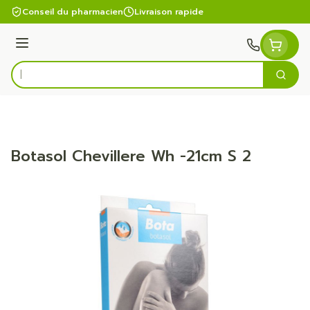
Aller au contenu
Conseil du pharmacien
Livraison rapide
Menu
Cherc
Rechercher
Botasol Chevillere Wh -21cm S 2