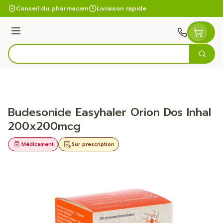
Aller au contenu
Conseil du pharmacien
Livraison rapide
Menu
Cherc
Rechercher
Budesonide Easyhaler Orion Dos Inhal
200x200mcg
Médicament
Sur prescription