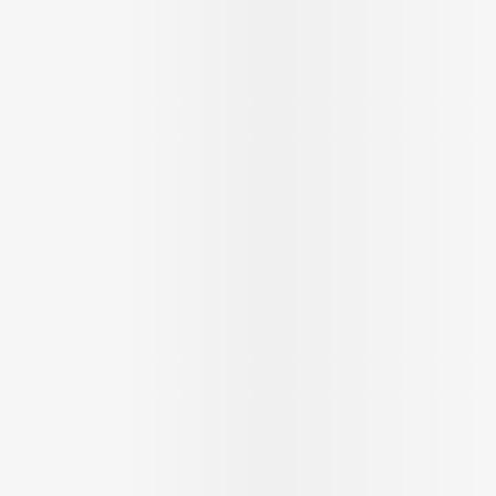
Ombres à paupières
Massage
Afficher plus
Afficher pl
ccessoires
Masques chirurgique
age
Compléments
Répulsifs 
nutritionnels
mentation
 - peau
Autobronzants
Rasage