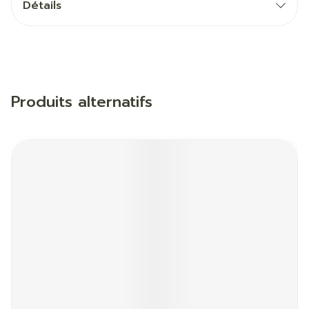
Détails
Produits alternatifs
Il est possible de naviguer entre les éléments du carrous
Appuyer sur pour sauter le carrousel
Appuyez sur cette touche pour accéder à la naviga