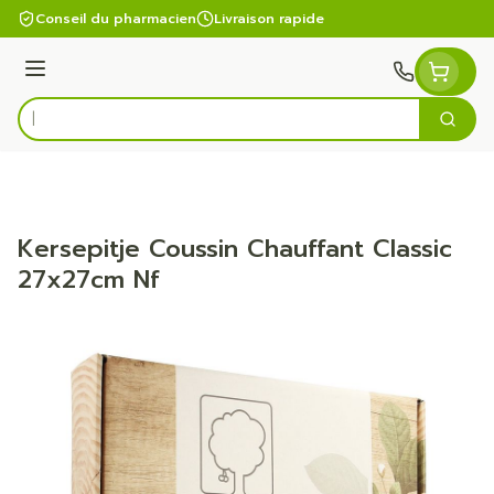
Aller au contenu
Conseil du pharmacien
Livraison rapide
Menu
Cherc
Rechercher
Kersepitje Coussin Chauffant Classic
27x27cm Nf