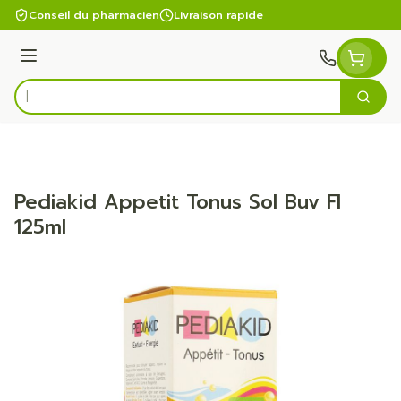
Aller au contenu
Conseil du pharmacien
Livraison rapide
Menu
Cherc
Rechercher
Pediakid Appetit Tonus Sol Buv Fl
125ml