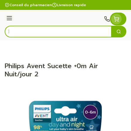
Aller au contenu
Conseil du pharmacien
Livraison rapide
Menu
Cherc
Rechercher
Philips Avent Sucette +0m Air
Nuit/jour 2