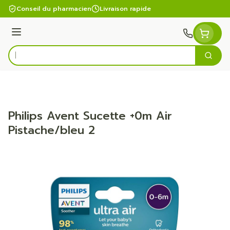
Aller au contenu
Conseil du pharmacien
Livraison rapide
Menu
Cherc
Rechercher
Philips Avent Sucette +0m Air
Pistache/bleu 2