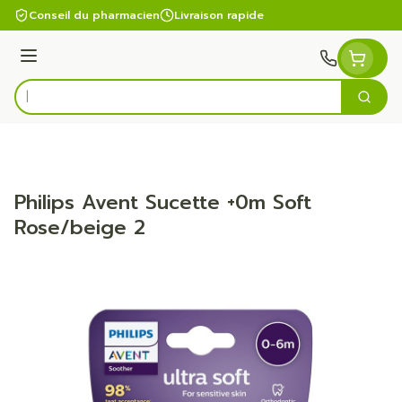
Aller au contenu
Conseil du pharmacien
Livraison rapide
Menu
Cherc
Rechercher
Philips Avent Sucette +0m Soft
Rose/beige 2