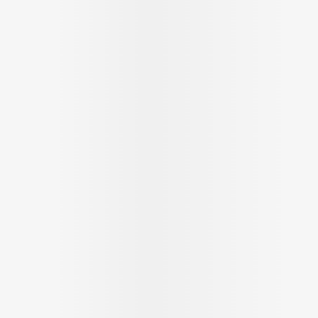
Ombres à paupières
Massage
Afficher plus
Afficher pl
ccessoires
Masques chirurgique
age
Compléments
Répulsifs 
nutritionnels
mentation
 - peau
Autobronzants
Rasage