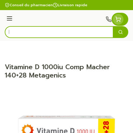
Aller au contenu
Conseil du pharmacien
Livraison rapide
Menu
Cherc
Rechercher
Vitamine D 1000iu Comp Macher
140+28 Metagenics