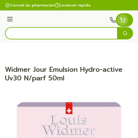
Aller au contenu
Conseil du pharmacien
Livraison rapide
Menu
Cherc
Rechercher
Widmer Jour Emulsion Hydro-active
Uv30 N/parf 50ml