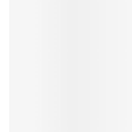
Cheveux
Piluliers et a
Soins du vis
Taches de pig
Peau sensible
irritée
Peau mixte
Peau terne
Afficher plus
Ronflement