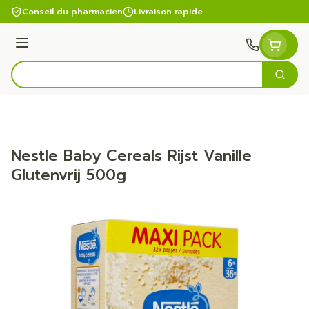
Aller au contenu
Conseil du pharmacien
Livraison rapide
Menu
Cherc
Rechercher
Nestle Baby Cereals Rijst Vanille
Glutenvrij 500g