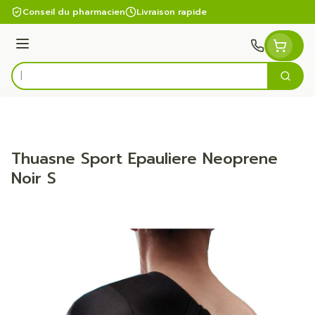
Aller au contenu
Conseil du pharmacien
Livraison rapide
Menu
Cherc
Rechercher
Thuasne Sport Epauliere Neoprene
Noir S