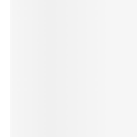
Cheveux
Piluliers et a
Soins du vis
Taches de pig
Peau sensible
irritée
Peau mixte
Peau terne
Afficher plus
Ronflement